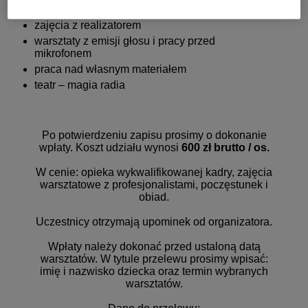
spotkania z dziennikarzami
zajęcia z realizatorem
warsztaty z emisji głosu i pracy przed
mikrofonem
praca nad własnym materiałem
teatr – magia radia
Po potwierdzeniu zapisu prosimy o dokonanie
wpłaty. Koszt udziału wynosi
600 zł brutto / os.
W cenie: opieka wykwalifikowanej kadry, zajęcia
warsztatowe z profesjonalistami, poczęstunek i
obiad.
Uczestnicy otrzymają upominek od organizatora.
Wpłaty należy dokonać przed ustaloną datą
warsztatów. W tytule przelewu prosimy wpisać:
imię i nazwisko dziecka oraz termin wybranych
warsztatów.