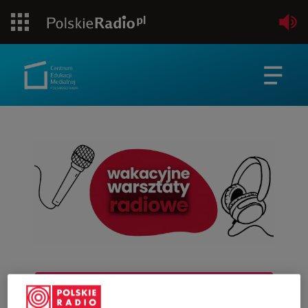
Jedynka
Dwójka
Trójka
Czwórka
PR24
Poland
Kierowcy
WAKACYJNE
Dzieci