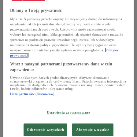
WARSZTATY W
POLSKIM RADIU
Chopin
Dbamy o Twoją prywatność
My i nasi
5
partnerzy przechowujemy lub uzyskujemy dostęp do informacji na
Podcasty
urządzeniu, takich jak unikalne identyfikatory w plikach cookie w celu
Warsztaty
Poniedziałki w Polskim Radiu
to
przetwarzania danych osobowych. Użytkownik może zaakceptować swoje
świetna okazja, aby młodzi ludzie mogli zgłębić
wybory lub zarządzać nimi, klikając poniżej, jak również skorzystać z prawa do
tajniki pracy w radiu oraz rozwijać swoje
sprzeciwu na podstawie prawnie uzasadnionego interesu lub w dowolnym
umiejętności komunikacyjne, techniczne i
momencie na stronie polityki prywatności. Te wybory będą sygnalizowane
kreatywne.
naszym partnerom i nie będą miały wpływu na dane przeglądania.
Polityka
prywatności
Wraz z naszymi partnerami przetwarzamy dane w celu
zapewnienia:
Zapraszamy na
Użycie dokładnych danych geolokalizacyjnych. Aktywne skanowanie
charakterystyki urządzenia do celów identyfikacji. Przechowywanie informacji na
jednodniowe
urządzeniu lub dostęp do nich. Spersonalizowane reklamy i treści, pomiar reklam
i treści, badnie odbiorców i ulepszanie usług.
warsztaty medialne w
Lista partnerów (dostawców)
godzinach 8:30 –
Ustawienia zaawansowane
16:00
Odrzucenie wszystkich
Akceptuję wszystkie
W programie m.in.: